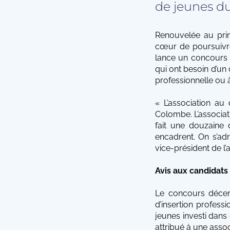
de jeunes du
Renouvelée au prin
cœur de poursuivre 
lance un concours 
qui ont besoin d’un 
professionnelle ou à
« L’association au
Colombe. L’associat
fait une douzaine 
encadrent. On s’ad
vice-président de l’
Avis aux candidats 
Le concours décern
d’insertion profess
jeunes investi dans 
attribué à une assoc