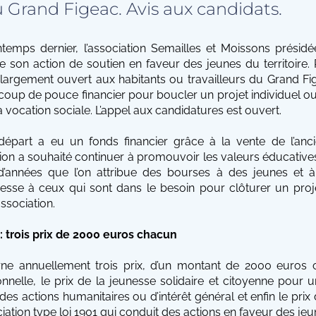
 Grand Figeac. Avis aux candidats.
temps dernier, l’association Semailles et Moissons présid
son action de soutien en faveur des jeunes du territoire. P
largement ouvert aux habitants ou travailleurs du Grand Fi
coup de pouce financier pour boucler un projet individuel ou c
 vocation sociale. L’appel aux candidatures est ouvert.
 départ a eu un fonds financier grâce à la vente de l’anc
ion a souhaité continuer à promouvoir les valeurs éducatives 
d’années que l’on attribue des bourses à des jeunes et à
resse à ceux qui sont dans le besoin pour clôturer un proj
association.
: trois prix de 2000 euros chacun
e annuellement trois prix, d’un montant de 2000 euros ch
ionnelle, le prix de la jeunesse solidaire et citoyenne pou
des actions humanitaires ou d’intérêt général et enfin le prix
iation type loi 1901 qui conduit des actions en faveur des jeu